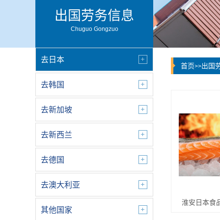
出国劳务信息
Chuguo Gongzuo
去日本
首页
出国
>>
去韩国
去新加坡
去新西兰
去德国
去澳大利亚
淮安日本食
其他国家